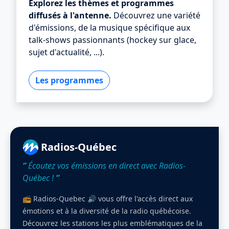
Explorez les thèmes et programmes
diffusés à l'antenne.
Découvrez une variété
d'émissions, de la musique spécifique aux
talk-shows passionnants (hockey sur glace,
sujet d'actualité, ...).
Les programmes
Radios-Québec
“
Écoutez vos émissions en direct avec Radios-
Québec !
”
📻 Radios-Quebec 🔊 vous offre l'accès direct aux
émotions et à la diversité de la radio québécoise.
Découvrez les stations les plus emblématiques de la