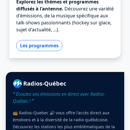
Explorez les thèmes et programmes
diffusés à l'antenne.
Découvrez une variété
d'émissions, de la musique spécifique aux
talk-shows passionnants (hockey sur glace,
sujet d'actualité, ...).
Les programmes
Radios-Québec
“
Écoutez vos émissions en direct avec Radios-
Québec !
”
📻 Radios-Quebec 🔊 vous offre l'accès direct aux
émotions et à la diversité de la radio québécoise.
Découvrez les stations les plus emblématiques de la