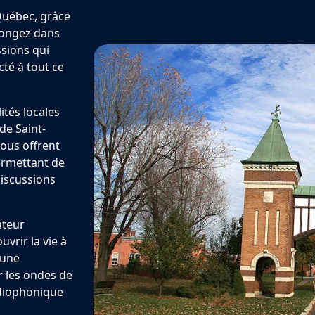
Québec, grâce
Plongez dans
ssions qui
cté à tout ce
tés locales
de Saint-
vous offrent
ermettant de
discussions
ateur
vrir la vie à
 une
r les ondes de
radiophonique