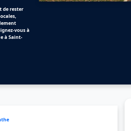
 de rester
locales,
plement
oignez-vous à
 à Saint-
nthe