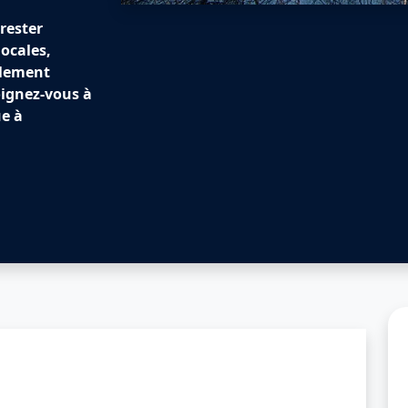
rester
locales,
plement
oignez-vous à
e à