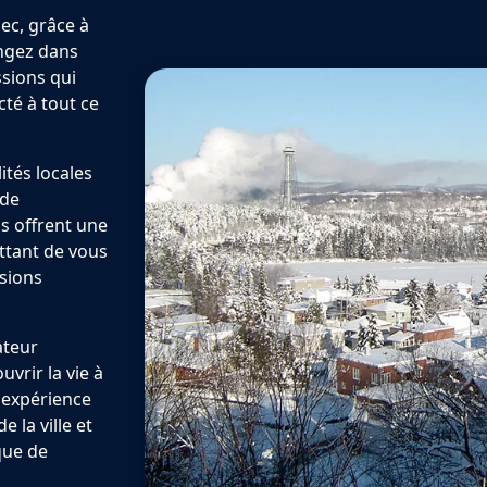
ec, grâce à
ongez dans
ssions qui
cté à tout ce
tés locales
 de
s offrent une
ttant de vous
ssions
ateur
vrir la vie à
 expérience
 la ville et
que de