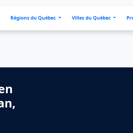
Régions du Québec
Villes du Québec
Pr
 en
an,