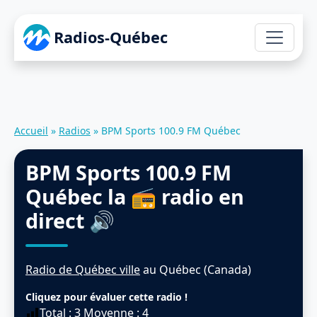
Radios-Québec
Accueil
»
Radios
»
BPM Sports 100.9 FM Québec
BPM Sports 100.9 FM
Québec
la 📻 radio en
direct 🔊
Radio de Québec ville
au Québec (Canada)
Cliquez pour évaluer cette radio !
Total :
3
Moyenne :
4