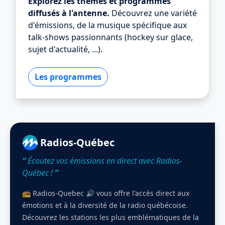
Explorez les thèmes et programmes
diffusés à l'antenne.
Découvrez une variété
d'émissions, de la musique spécifique aux
talk-shows passionnants (hockey sur glace,
sujet d'actualité, ...).
Les programmes
Radios-Québec
“
Écoutez vos émissions en direct avec Radios-
Québec !
”
📻 Radios-Quebec 🔊 vous offre l'accès direct aux
émotions et à la diversité de la radio québécoise.
Découvrez les stations les plus emblématiques de la