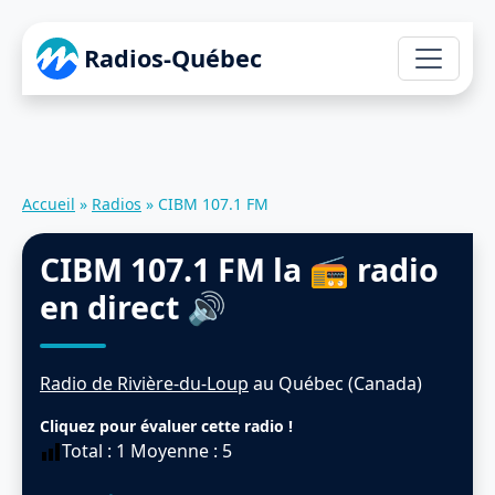
Radios-Québec
Accueil
»
Radios
»
CIBM 107.1 FM
CIBM 107.1 FM
la 📻 radio
en direct 🔊
Radio de Rivière-du-Loup
au Québec (Canada)
Cliquez pour évaluer cette radio !
Total :
1
Moyenne :
5