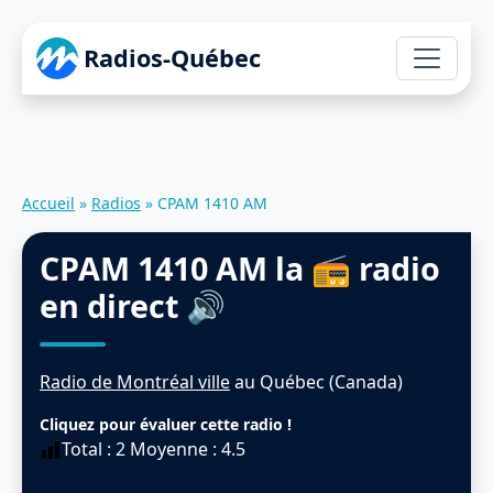
Radios-Québec
Accueil
»
Radios
»
CPAM 1410 AM
CPAM 1410 AM
la 📻 radio
en direct 🔊
Radio de Montréal ville
au Québec (Canada)
Cliquez pour évaluer cette radio !
Total :
2
Moyenne :
4.5