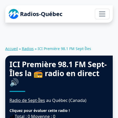
Radios-Québec
Accueil
»
Radios
»
ICI Première 98.1 FM Sept-Îles
ICI Première 98.1 FM Sept-
Îles
la 📻 radio en direct
🔊
Radio de Sept-Îles
au Québec (Canada)
Cliquez pour évaluer cette radio !
Total :
0
Moyenne :
0