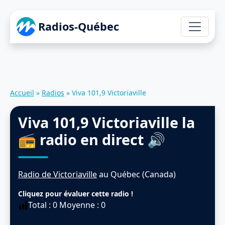
Radios-Québec
Accueil
»
Radios
»
Viva 101,9 Victoriaville
Viva 101,9 Victoriaville
la
📻 radio en direct 🔊
Radio de Victoriaville
au Québec (Canada)
Cliquez pour évaluer cette radio !
Total :
0
Moyenne :
0