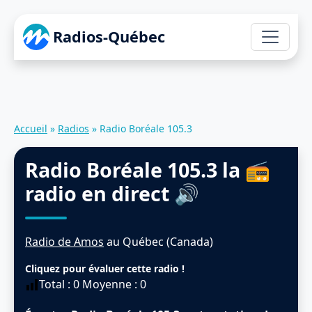
Radios-Québec
Accueil
»
Radios
»
Radio Boréale 105.3
Radio Boréale 105.3
la 📻
radio en direct 🔊
Radio de Amos
au Québec (Canada)
Cliquez pour évaluer cette radio !
Total :
0
Moyenne :
0