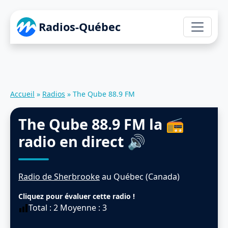
Radios-Québec
Accueil
»
Radios
»
The Qube 88.9 FM
The Qube 88.9 FM
la 📻
radio en direct 🔊
Radio de Sherbrooke
au Québec (Canada)
Cliquez pour évaluer cette radio !
Total :
2
Moyenne :
3