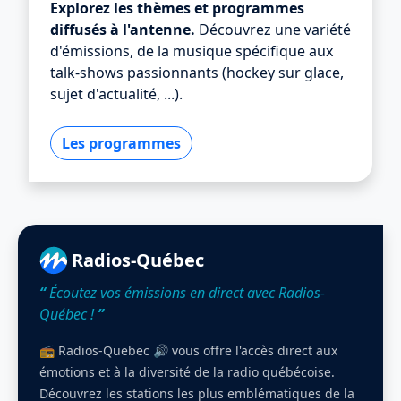
Explorez les thèmes et programmes
diffusés à l'antenne.
Découvrez une variété
d'émissions, de la musique spécifique aux
talk-shows passionnants (hockey sur glace,
sujet d'actualité, ...).
Les programmes
Radios-Québec
“
Écoutez vos émissions en direct avec Radios-
Québec !
”
📻 Radios-Quebec 🔊 vous offre l'accès direct aux
émotions et à la diversité de la radio québécoise.
Découvrez les stations les plus emblématiques de la