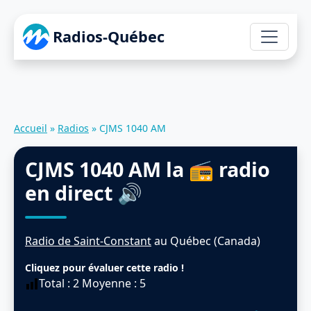
Radios-Québec
Accueil
»
Radios
»
CJMS 1040 AM
CJMS 1040 AM
la 📻 radio
en direct 🔊
Radio de Saint-Constant
au Québec (Canada)
Cliquez pour évaluer cette radio !
Total :
2
Moyenne :
5