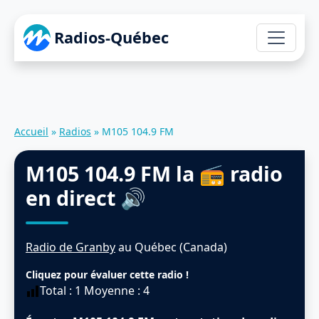
Radios-Québec
Accueil
»
Radios
»
M105 104.9 FM
M105 104.9 FM
la 📻 radio
en direct 🔊
Radio de Granby
au Québec (Canada)
Cliquez pour évaluer cette radio !
Total :
1
Moyenne :
4